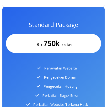
Standard Package
750k
Rp
/ bulan
Perawatan Website
Pengecekan Domain
Pengecekan Hosting
Perbaikan Bugs/ Error
Perbaikan Website Terkena Hack